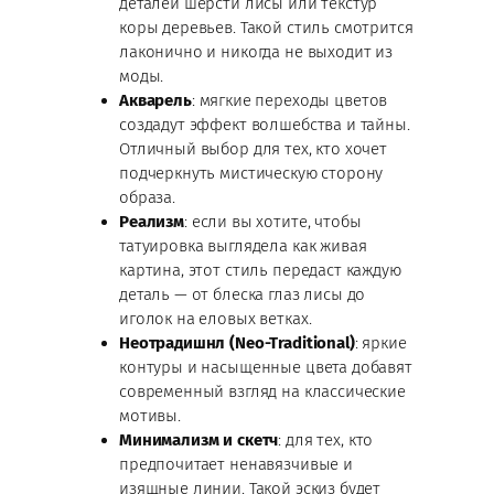
деталей шерсти лисы или текстур
коры деревьев. Такой стиль смотрится
лаконично и никогда не выходит из
моды.
Акварель
: мягкие переходы цветов
создадут эффект волшебства и тайны.
Отличный выбор для тех, кто хочет
подчеркнуть мистическую сторону
образа.
Реализм
: если вы хотите, чтобы
татуировка выглядела как живая
картина, этот стиль передаст каждую
деталь — от блеска глаз лисы до
иголок на еловых ветках.
Неотрадишнл (Neo-Traditional)
: яркие
контуры и насыщенные цвета добавят
современный взгляд на классические
мотивы.
Минимализм и скетч
: для тех, кто
предпочитает ненавязчивые и
изящные линии. Такой эскиз будет