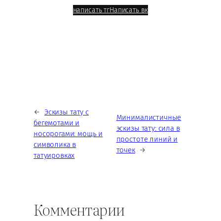
написать тг
Написать вк
←
Эскизы тату с
Минималистичные
бегемотами и
эскизы тату: сила в
носорогами: мощь и
простоте линий и
символика в
точек
→
татуировках
Комментарии