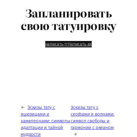
Запланировать
свою татуировку
написать тг
Написать вк
←
Эскизы тату с
Эскизы тату с
ящерицами и
серфами и волнами:
хамелеонами: символы
символ свободы и
адаптации и тайной
гармонии с океаном
мудрости
→