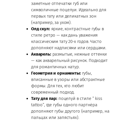
заметные отпечатки губ или
символичные поцелуи. Идеально для
первых тату или деликатных зон
(например, за ухом).
Олд скул:
яркие, контрастные губы в
стиле ретро — как дань уважения
классическим тату 20-х годов. Часто
дополняют надписями или сердцами.
Акварель:
размытые, нежные оттенки
— как акварельный рисунок. Подходит
для романтичных натур.
Геометрия и орнаменты:
губы,
вписанные в узоры или абстрактные
формы. Для тех, кто любит
современный подход.
Тату для пар:
поцелуй в стиле ” kiss
tattoo”, где губы одного партнёра
дополняют губы другого (например, на
пальцах или запястьях).