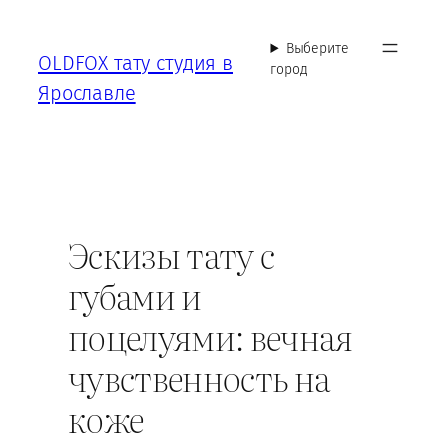
Перейти
к
Выберите
OLDFOX тату студия в
содержимому
город
Ярославле
Эскизы тату с
губами и
поцелуями: вечная
чувственность на
коже