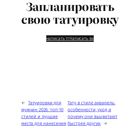
Запланировать
свою татуировку
написать тг
Написать вк
←
Татуировки для
Тату в стиле акварель:
мужчин 2026: топ-10
особенности, уход и
стилей и лучшие
почему они выцветают
места для нанесения
быстрее других
→