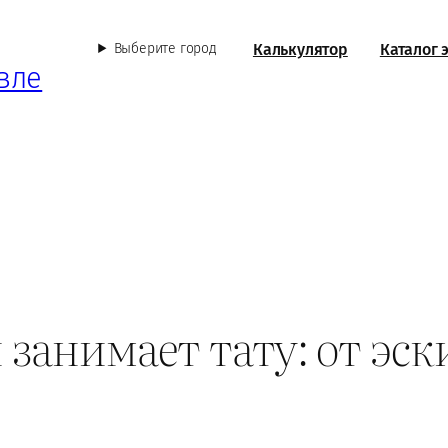
Калькулятор
Каталог 
Выберите город
вле
занимает тату: от эск