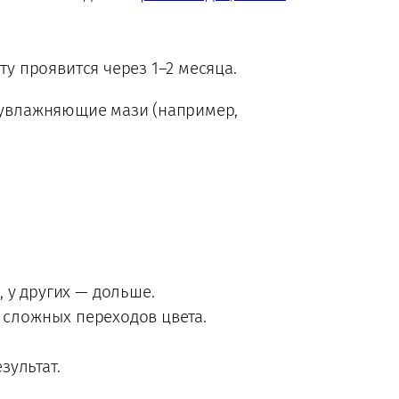
у проявится через 1–2 месяца.
е увлажняющие мази (например,
 у других — дольше.
 сложных переходов цвета.
зультат.