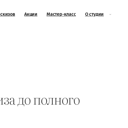
эскизов
Акции
Мастер-класс
О студии
иза до полного