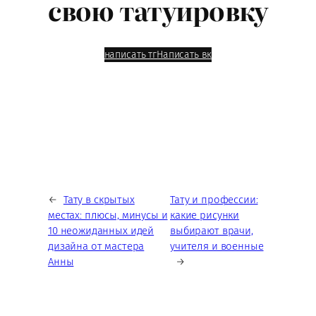
свою татуировку
написать тг
Написать вк
←
Тату в скрытых
Тату и профессии:
местах: плюсы, минусы и
какие рисунки
10 неожиданных идей
выбирают врачи,
дизайна от мастера
учителя и военные
Анны
→