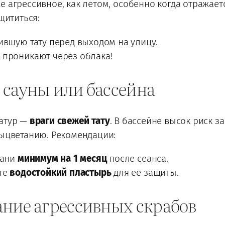
 агрессивное, как летом, особенно когда отражаетс
щититься:
ившую тату перед выходом на улицу.
 проникают через облака!
 сауны или бассейна
ратур —
враги свежей тату
. В бассейне высок риск з
выцветанию. Рекомендации:
бани
минимум на 1 месяц
после сеанса.
йте
водостойкий пластырь
для её защиты.
ние агрессивных скрабов