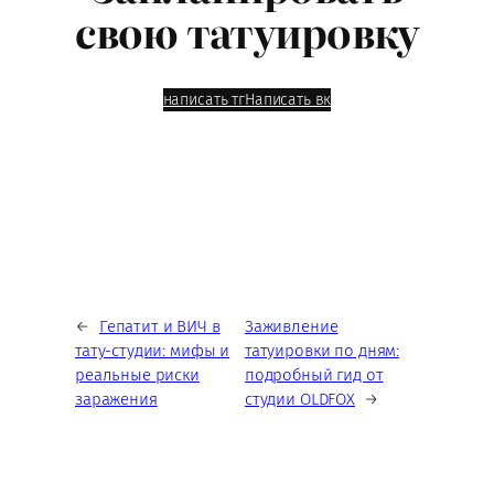
свою татуировку
написать тг
Написать вк
←
Гепатит и ВИЧ в
Заживление
тату-студии: мифы и
татуировки по дням:
реальные риски
подробный гид от
заражения
студии OLDFOX
→