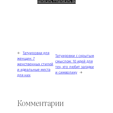
написать тг
Написать вк
←
Татуировки для
Татуировки с скрытым
женщин: 7
смыслом: 10 идей для
женственных стилей
тех, кто любит загадки
и идеальные места
и символику
→
для них
Комментарии